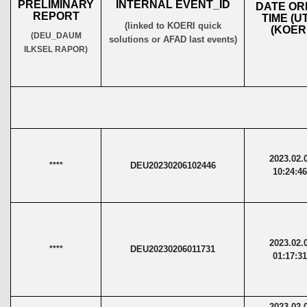
PRELIMINARY
INTERNAL
EVENT_
ID
DATE
OR
REPORT
TIME (U
(linked to KOERI quick
(KOERI
(DEU_DAUM
solutions or AFAD last events)
ILKSEL RAPOR)
2023.02.
****
DEU20230206102446
10:24:4
2023.02.
****
DEU20230206011731
01:17:3
2023.02.