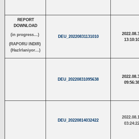
REPORT
DOWNLOAD
2022.08.
(in progress…)
DEU_20220831131010
13:10:1
(RAPORU INDIR)
(HazIrlaniyor…)
2022.08.
DEU_20220831095638
09:56:3
2022.08.
DEU_20220814032422
03:24:2