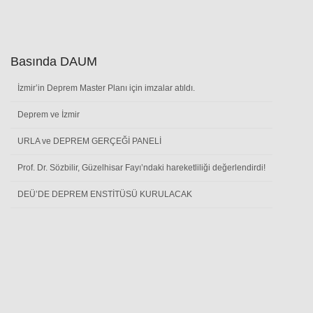
Basında DAUM
İzmir’in Deprem Master Planı için imzalar atıldı.
Deprem ve İzmir
URLA ve DEPREM GERÇEĞİ PANELİ
Prof. Dr. Sözbilir, Güzelhisar Fayı’ndaki hareketliliği değerlendirdi!
DEÜ’DE DEPREM ENSTİTÜSÜ KURULACAK