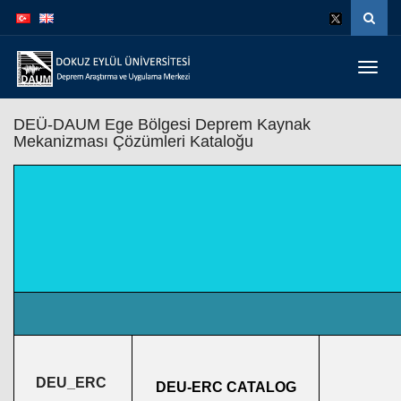
İçeriğe
Navigasyona
atla
atla
Menüy
Geç
DEÜ-DAUM Ege Bölgesi Deprem Kaynak
Mekanizması Çözümleri Kataloğu
DEU_ERC
DEU-ERC CATALOG