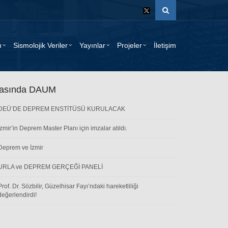
ı
Sismolojik Veriler
Yayınlar
Projeler
İletişim
asında DAUM
DEÜ’DE DEPREM ENSTİTÜSÜ KURULACAK
İzmir’in Deprem Master Planı için imzalar atıldı.
Deprem ve İzmir
URLA ve DEPREM GERÇEĞİ PANELİ
Prof. Dr. Sözbilir, Güzelhisar Fayı’ndaki hareketliliği
değerlendirdi!