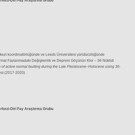
rkezi-Diri Fay Araştırma Grubu
kezi koordinatörlüğünde ve Leeds Üniversitesi yürütücülüğünde
Normal Faylanmadaki Değişkenlik ve Deprem Göçünün Klor – 36 Nüklidi
on of active normal faulting during the Late Pleistocene–Holocene using 36-
jesi.(2017-2020)
rkezi-Diri Fay Araştırma Grubu