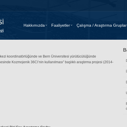
Hakkımızda
Faaliyetler
Çalışma / Araştırma Gruplar
B
ezi koordinatörlüğünde ve Bern Üniversitesi yürütücülüğünde
mesinde Kozmojenik 36Cl’nin kullanılması” başlıklı araştırma projesi (2014-