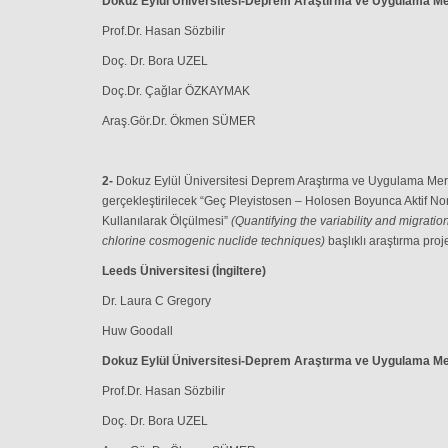
Dokuz Eylül Üniversitesi-Deprem Araştırma ve Uygulama Me
Prof.Dr. Hasan Sözbilir
Doç. Dr. Bora UZEL
Doç.Dr. Çağlar ÖZKAYMAK
Araş.Gör.Dr. Ökmen SÜMER
2-
Dokuz Eylül Üniversitesi Deprem Araştırma ve Uygulama Mer
gerçekleştirilecek “Geç Pleyistosen – Holosen Boyunca Aktif 
Kullanılarak Ölçülmesi”
(Quantifying the variability and migrati
chlorine cosmogenic nuclide techniques)
başlıklı araştırma pro
Leeds Üniversitesi (İngiltere)
Dr. Laura C Gregory
Huw Goodall
Dokuz Eylül Üniversitesi-Deprem Araştırma ve Uygulama Me
Prof.Dr. Hasan Sözbilir
Doç. Dr. Bora UZEL