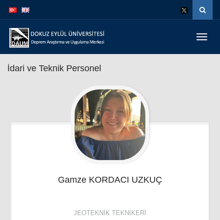
İçeriğe
Navigasyona
atla
atla
Menüy
Geç
İdari ve Teknik Personel
Gamze
KORDACI UZKUÇ
JEOTEKNIK TEKNIKERI